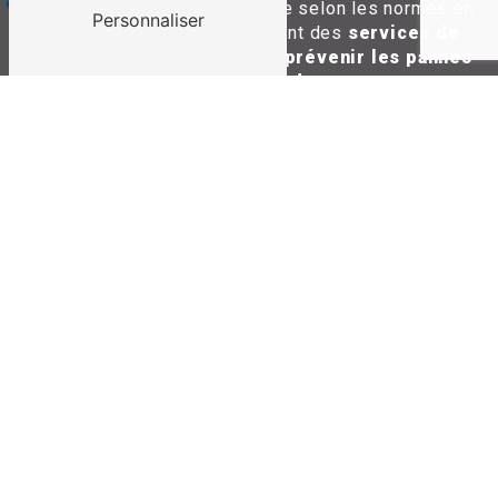
chaque installation est réalisée selon les normes en
Personnaliser
vigueur, et proposons également des
services de
maintenance régulière
pour
prévenir les pannes
et
prolonger la durée de vie de vos
équipements
.
Nous sommes votre
partenaire de confiance
pour
toutes vos solutions électriques, qu'il s'agisse de
petits travaux
ou de
projets plus complexes
. De
la
conception à l'installation
, en passant par
l'entretien et les réparations, nous prenons en
charge
l'ensemble de vos besoins électriques
avec
professionnalisme et rigueur
.
Contactez-nous pour bénéficier de
l'expertise de
nos électriciens
.
Contactez-nous