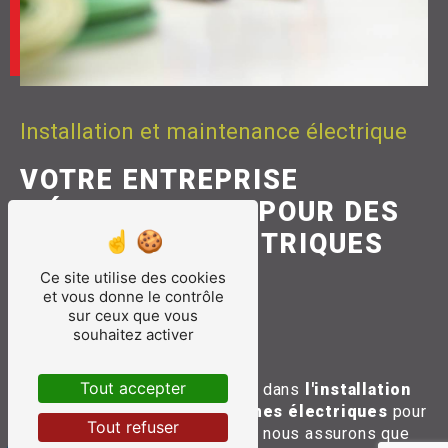
Installation et maintenance électrique
VOTRE ENTREPRISE
D'ÉLECTRICIENS POUR DES
SOLUTIONS ÉLECTRIQUES
COMPLÈTES
Ce site utilise des cookies
et vous donne le contrôle
sur ceux que vous
souhaitez activer
Tout accepter
Notre entreprise se spécialise dans
l'installation
et la maintenance de systèmes électriques
pour
Tout refuser
tous types de bâtiments. Nous nous assurons que