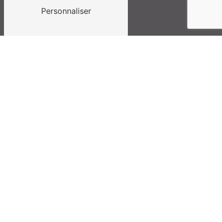
Personnaliser
Vous n'êtes pas un robot, veuillez répondre à cette
question : combien font dix plus sept ?
En cochant cette case, j'accepte les conditions
particulières ci-dessous **
Envoyer
** Les données personnelles communiquées sont nécessaires