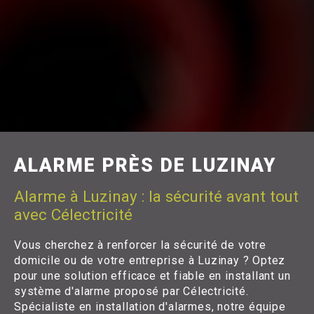
ALARME PRÈS DE LUZINAY
Alarme à Luzinay : la sécurité avant tout
avec Célectricité
Vous cherchez à renforcer la sécurité de votre
domicile ou de votre entreprise à Luzinay ? Optez
pour une solution efficace et fiable en installant un
système d'alarme proposé par Célectricité.
Spécialiste en installation d'alarmes, notre équipe