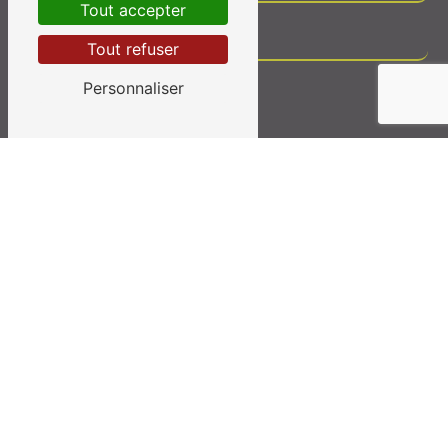
Tout accepter
Tout refuser
Personnaliser
Vous n'êtes pas un robot, veuillez répondre à cette
question : combien font un plus huit ?
En cochant cette case, j'accepte les conditions
particulières ci-dessous **