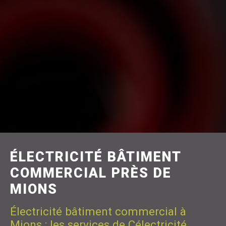
ÉLECTRICITÉ BÂTIMENT
COMMERCIAL PRÈS DE
MIONS
Électricité bâtiment commercial à
Mions : les services de Célectricité